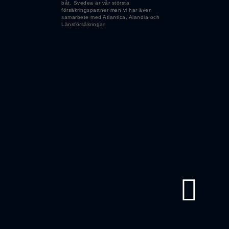
båt. Svedea är vår största
försäkringspartner men vi har även
samarbete med Atlantica, Alandia och
Länsförsäkringar.