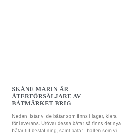
BRIG Eagle 10
2 X Mercury 300hk V8 VERADO
Kontakta säljare
SKÅNE MARIN ÄR
ÅTERFÖRSÄLJARE AV
BÅTMÄRKET BRIG
Nedan listar vi de båtar som finns i lager, klara
för leverans. Utöver dessa båtar så finns det nya
båtar till beställning, samt båtar i hallen som vi