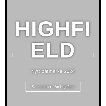
HIGHFI
ELD
Nytt båtmärke 2024
Se modeller från Highfield