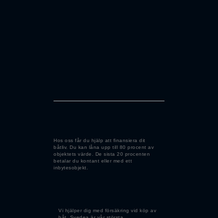
Hos oss får du hjälp att finansiera dit
båtliv. Du kan låna upp till 80 procent av
objektets värde. De sista 20 procenten
betalar du kontant eller med ett
inbytesobjekt.
Vi hjälper dig med försäkring vid köp av
båt. Svedea är vår största